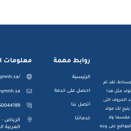
روابط مهمة
معلومات ا
الرئيسية
rqmnh.sa/
ساحة، لقد تم
احصل على خدمة
rqmnh.sa
ولد مثل هذا
د الحروف التى
اتصل بنا
50044189
 يتيح لك مولد
 مقسما ولا
خدماتنا
الرياض - 
لمواقع على وجه
العربية ا