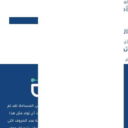
أهلاً بالعالم !
أحدث التعليقات
مُعلِق ووردبريس
على
أهلاً بالعالم !
الأرشيف
أغسطس 2024
تصنيفات
لا توجد تصنيفات
هذا النص هو مثال لنص يمكن أن يستبدل في نفس المساحة، لقد تم
توليد هذا النص من مولد النص العربى، حيث يمكنك أن تولد مثل هذا
النص أو العديد من النصوص الأخرى إضافة إلى زيادة عدد الحروف التى