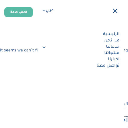
عربي
اطلب خدمة
لا يوجد نتائج
الرئيسية
من نحن
خدماتنا
It seems we can’t find what you’re looking for. Perhaps searching
منتجاتنا
can help.
اخبارنا
تواصل معنا
البحث
البحث
أحدث المقالات